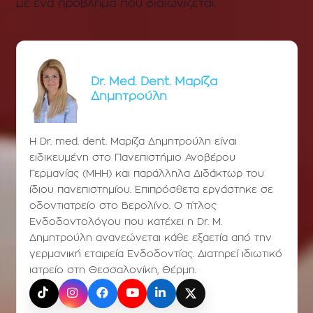
με ένα πρόβλημα που διαιωνίζεται.
Dr. Med. Dent. Μαρίζα
Δημητρούλη
Η Dr. med. dent. Μαρίζα Δημητρούλη είναι
ειδικευμένη στο Πανεπιστήμιο Ανοβέρου
Γερμανίας (ΜΗΗ) και παράλληλα Διδάκτωρ του
ίδιου πανεπιστημίου. Επιπρόσθετα εργάστηκε σε
οδοντιατρείο στο Βερολίνο. Ο τίτλος
Ενδοδοντολόγου που κατέχει η Dr. Μ.
Δημητρούλη ανανεώνεται κάθε εξαετία από την
γερμανική εταιρεία Ενδοδοντίας. Διατηρεί ιδιωτικό
ιατρείο στη Θεσσαλονίκη, Θέρμη.
TikTok
Instagram
Facebook
YouTube
LinkedIn
X (Twitter)