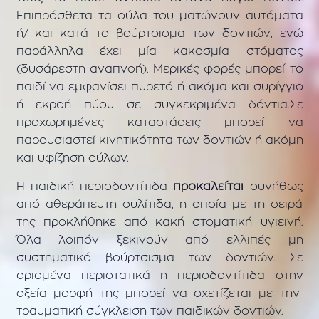
Επιπρόσθετα τα ούλα του ματώνουν αυτόματα
ή/ και κατά το βούρτσισμα των δοντιών, ενώ
παράλληλα έχει μία κακοσμία στόματος
(δυσάρεστη αναπνοή). Μερικές φορές μπορεί το
παιδί να εμφανίσει πυρετό ή ακόμα και συρίγγιο
ή εκροή πύου σε συγκεκριμένα δόντια.Σε
προχωρημένες καταστάσεις μπορεί να
παρουσιαστεί κινητικότητα των δοντιών ή ακόμη
και υφίζηση ούλων.
Η παιδική περιοδοντίτιδα
προκαλείται
συνήθως
από αθεράπευτη ουλίτιδα, η οποία με τη σειρά
της προκλήθηκε από κακή στοματική υγιεινή.
Όλα λοιπόν ξεκινούν από ελλιπές μη
συστηματικό βούρτσισμα των δοντιών. Σε
ορισμένα περιστατικά η περιοδοντίτιδα στην
οξεία μορφή της μπορεί να σχετίζεται με την
τραυματική σύγκλειση των παιδικών δοντιών.