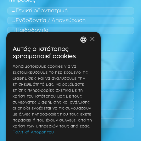
Γενική οδοντιατρική
Ενδοδοντία / Απονεύρωση
Παιδοδοντία
×
Περιοχές εύκολης πρόσβασης
Αυτός ο ιστότοπος
GREEK
χρησιμοποιεί cookies
Πυλαία
ENGLISH
Τριάδι
Χρησιμοποιούμε cookies για να
εξατομικεύσουμε το περιεχόμενο, τις
Νέο Ρύσιο
GERMAN
διαφημίσεις και να αναλύσουμε την
Επανομή
επισκεψιμότητά μας. Μοιραζόμαστε
επίσης πληροφορίες σχετικά με τη
Περαία
χρήση του ιστότοπού μας με τους
συνεργάτες διαφήμισης και ανάλυσης,
Καλαμαριά
οι οποίοι ενδέχεται να τις συνδυάσουν
Πανόραμα
με άλλες πληροφορίες που τους έχετε
παράσχει ή που έχουν συλλέξει από τη
Χαριλάου
χρήση των υπηρεσιών τους από εσάς.
Πολιτική Απορρήτου
Ιατρείο