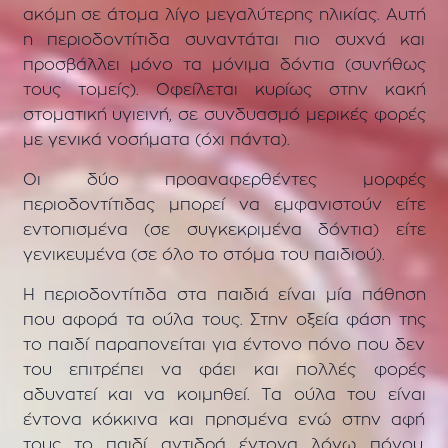
ακόμη σε άτομα λίγο μεγαλύτερης ηλικίας. Αυτή
η περιοδοντίτιδα συναντάται πιο συχνά και
προσβάλλει μόνο τα μόνιμα δόντια (συνήθως
τους τομείς). Οφείλεται κυρίως στην κακή
στοματική υγιεινή, σε συνδυασμό μερικές φορές
με γενικά νοσήματα (όχι πάντα).
Οι δύο προαναφερθέντες μορφές
περιοδοντίτιδας μπορεί να εμφανιστούν είτε
εντοπισμένα (σε συγκεκριμένα δόντια) είτε
γενικευμένα (σε όλο το στόμα του παιδιού).
Η περιοδοντίτιδα στα παιδιά είναι μία πάθηση
που αφορά τα ούλα τους. Στην οξεία φάση της
το παιδί παραπονείται για έντονο πόνο που δεν
του επιτρέπει να φάει και πολλές φορές
αδυνατεί και να κοιμηθεί. Τα ούλα του είναι
έντονα κόκκινα και πρησμένα ενώ στην αφή
τους το παιδί αντιδρά έντονα λόγω πόνου.