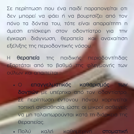
Σε περίπτωση που ένα παιδί παραπονείται οτι
δεν μπορεί να φάει ή να βουρτσίζει από τον
πόνο τα δόντια του, τότε είναι απαραίτητη η
άμεση επίσκεψη στον οδοντίατρο για την
έγκαιρη διάγνωση, θεραπεία και αναχαίτιση
εξέλιξης της περιοδοντικής νόσου.
Η
θεραπεία
της παιδικής περιοδοντίτιδας
εξαρτάται από το βαθμό της φλεγμονής των
ούλων και απαιτείται :
Ο
επαγγελματικός καθαρισμός των
δοντιών
με υπέρηχο από τον οδοντίατρο.
Σε περίπτωση έντονου πόνου χορηγείται
τοπική αναισθησία, ώστε οι μικροί ασθενείς
να μη ταλαιπωρούνται κατά τη διάρκεια της
θεραπείας.
Πολύ καλή καθημερινή
στοματική