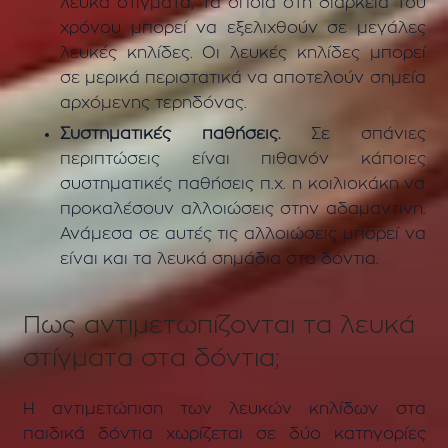
λευκά στίγματα, τα οποία στη διάρκεια του
χρόνου μπορεί να εξελιχθούν σε μεγάλες
λευκές κηλίδες. Οι λευκές κηλίδες μπορεί
σε μερικά περιστατικά να αποτελούν σημεία
αρχόμενης τερηδόνας.
Συστηματικές παθήσεις.
Σε σπάνιες
περιπτώσεις είναι πιθανόν κάποιες
συστηματικές παθήσεις π.χ. η κοιλιοκάκη να
προκαλέσουν αλλοιώσεις στην αδαμαντίνη.
Ανάμεσα σε αυτές τις αλλοιώσεις μπορεί να
είναι και τα λευκά σημάδια στα δόντια.
Πως αντιμετωπίζονται τα λευκά
στίγματα στα δόντια;
Η αντιμετώπιση των λευκών κηλίδων στα
παιδικά δόντια χωρίζεται σε δύο κατηγορίες