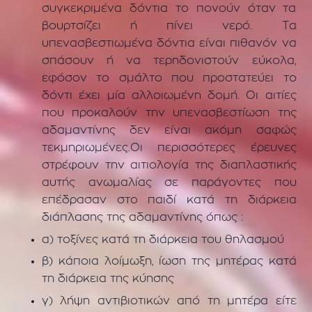
συγκεκριμένα δόντια το πονούν όταν τα
βουρτσίζει ή πίνει νερό. Τα
υπενασβεστιωμένα δόντια είναι πιθανόν να
σπάσουν ή να τερηδονιστούν εύκολα,
εφόσον το σμάλτο που προστατεύει το
δόντι έχει μία αλλοιωμένη δομή. Οι αιτίες
που προκαλούν την υπενασβεστίωση της
αδαμαντίνης δεν είναι ακόμη σαφώς
τεκμηριωμένες.Οι περισσότερες έρευνες
στρέφουν την αιτιολογία της διαπλαστικής
αυτής ανωμαλίας σε παράγοντες που
επέδρασαν στο παιδί κατά τη διάρκεια
διάπλασης της αδαμαντίνης όπως :
α) τοξίνες κατά τη διάρκεια του θηλασμού
β) κάποια λοίμωξη, ίωση της μητέρας κατά
τη διάρκεια της κύησης
γ) λήψη αντιβιοτικών από τη μητέρα είτε