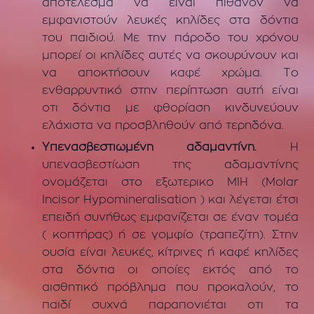
αποτέλεσμα να είναι πιθανόν να
εμφανιστούν λευκές κηλίδες στα δόντια
του παιδιού. Με την πάροδο του χρόνου
μπορεί οι κηλίδες αυτές να σκουρύνουν και
να αποκτήσουν καφέ χρώμα. Το
ενθαρρυντικό στην περίπτωση αυτή είναι
οτι δόντια με φθορίαση κινδυνεύουν
ελάχιστα να προσβληθούν από τερηδόνα.
Υπενασβεστιωμένη αδαμαντίνη.
Η
υπενασβεστίωση της αδαμαντίνης
ονομάζεται στο εξωτερικο ΜΙH (Molar
Ιncisor Ηypomineralisation ) και λέγεται έτσι
επειδή συνήθως εμφανίζεται σε έναν τομέα
( κοπτήρας) ή σε γομφίο (τραπεζίτη). Στην
ουσία είναι λευκές, κίτρινες ή καφέ κηλίδες
στα δόντια οι οποίες εκτός από το
αισθητικό πρόβλημα που προκαλούν, το
παιδί συχνά παραπονιέται οτι τα