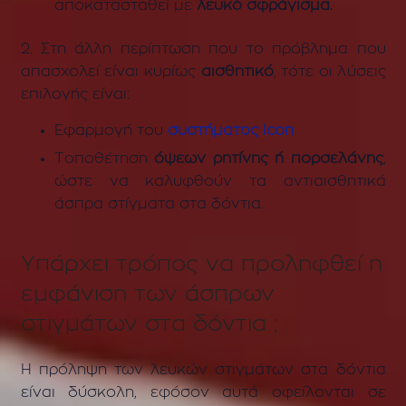
αποκατασταθεί με
λευκό σφράγισμα.
2. Στη άλλη περίπτωση που το πρόβλημα που
απασχολεί είναι κυρίως
αισθητικό
, τότε οι λύσεις
επιλογής είναι:
Εφαρμογή του
συστήματος Icon
Τοποθέτηση
όψεων ρητίνης ή πορσελάνης
,
ώστε να καλυφθούν τα αντιαισθητικά
άσπρα στίγματα στα δόντια.
Υπάρχει τρόπος να προληφθεί η
εμφάνιση των άσπρων
στιγμάτων στα δόντια ;
Η πρόληψη των λευκών στιγμάτων στα δόντια
είναι δύσκολη, εφόσον αυτά οφείλονται σε