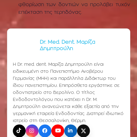
φθορίωση των δοντιών να προλάβει τυχόν
επέκταση της τερηδόνας.
Dr. Med. Dent. Μαρίζα
Δημητρούλη
Η Dr. med. dent. Μαρίζα Δημητρούλη είναι
ειδικευμένη στο Πανεπιστήμιο Ανοβέρου
Γερμανίας (ΜΗΗ) και παράλληλα Διδάκτωρ του
ίδιου πανεπιστημίου. Επιπρόσθετα εργάστηκε σε
οδοντιατρείο στο Βερολίνο. Ο τίτλος
Ενδοδοντολόγου που κατέχει η Dr. Μ.
Δημητρούλη ανανεώνεται κάθε εξαετία από την
γερμανική εταιρεία Ενδοδοντίας. Διατηρεί ιδιωτικό
ιατρείο στη Θεσσαλονίκη, Θέρμη.
TikTok
Instagram
Facebook
YouTube
LinkedIn
X (Twitter)