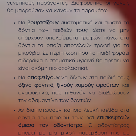
γενετικούς παράγοντες. Διαφορετικά οι γονείς
θα μπορούσαν να κάνουν τα παρακάτω:
Να
βουρτσίζουν
συστηματικά και σωστά τα
δόντια των παιδιών τους, ώστε να μην
υπάρχουν υπολείμματα τροφών πάνω στα
δόντια τα οποία αποτελούν τροφή για τα
μικρόβια. Σε περίπτωση που το παιδί φοράει
σιδεράκια η στοματική υγιεινή θα πρέπει να
είναι ακόμη πιο σχολαστική.
Να
αποφεύγουν
να δίνουν στα παιδιά τους
όξινα φαγητά, ξινούς χυμούς φρούτων
και
αναψυκτικά, που πιθανόν να διαβρώσουν
την αδαμαντίνη των δοντιών.
Αν διαπιστώσουν κάποια λευκή κηλίδα στα
δόντια του παιδιού τους,
να επισκεφτούν
άμεσα τον οδοντίατρο
. Ο οδοντίατρος
μπορεί με μία μικρή παρέμβαση π.χ. με