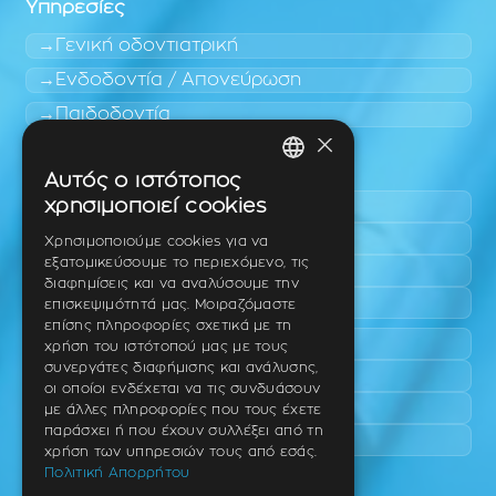
Υπηρεσίες
Γενική οδοντιατρική
Ενδοδοντία / Απονεύρωση
Παιδοδοντία
×
Περιοχές εύκολης πρόσβασης
Αυτός ο ιστότοπος
GREEK
χρησιμοποιεί cookies
Πυλαία
ENGLISH
Τριάδι
Χρησιμοποιούμε cookies για να
εξατομικεύσουμε το περιεχόμενο, τις
Νέο Ρύσιο
GERMAN
διαφημίσεις και να αναλύσουμε την
Επανομή
επισκεψιμότητά μας. Μοιραζόμαστε
επίσης πληροφορίες σχετικά με τη
Περαία
χρήση του ιστότοπού μας με τους
συνεργάτες διαφήμισης και ανάλυσης,
Καλαμαριά
οι οποίοι ενδέχεται να τις συνδυάσουν
Πανόραμα
με άλλες πληροφορίες που τους έχετε
παράσχει ή που έχουν συλλέξει από τη
Χαριλάου
χρήση των υπηρεσιών τους από εσάς.
Πολιτική Απορρήτου
Ιατρείο