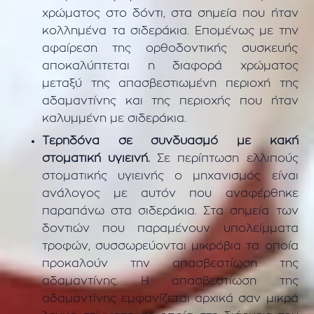
χρώματος στο δόντι, στα σημεία που ήταν
κολλημένα τα σιδεράκια. Επομένως με την
αφαίρεση της ορθοδοντικής συσκευής
αποκαλύπτεται η διαφορά χρώματος
μεταξύ της απασβεστιωμένη περιοχή της
αδαμαντίνης και της περιοχής που ήταν
καλυμμένη με σιδεράκια.
Τερηδόνα σε συνδυασμό με κακή
στοματική υγιεινή.
Σε περίπτωση ελλιπούς
στοματικής υγιεινής ο μηχανισμός είναι
ανάλογος με αυτόν που αναφέρθηκε
παραπάνω στα σιδεράκια. Στα σημεία των
δοντιών που παραμένουν υπολείμματα
τροφών, συσσωρεύονται μικρόβια τα οποία
προκαλούν την απασβεστίωση της
αδαμαντίνης. Η απασβεστίωση της
αδαμαντίνης εμφανίζεται αρχικά σαν μικρά