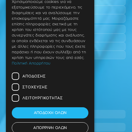
Τριάδι
Χρησιμοποιούμε cookies για να
εξατομικεύσουμε το περιεχόμενο, τις
Νέο Ρύσιο
GERMAN
διαφημίσεις και να αναλύσουμε την
Επανομή
επισκεψιμότητά μας. Μοιραζόμαστε
επίσης πληροφορίες σχετικά με τη
Περαία
χρήση του ιστότοπού μας με τους
συνεργάτες διαφήμισης και ανάλυσης,
Καλαμαριά
οι οποίοι ενδέχεται να τις συνδυάσουν
Πανόραμα
με άλλες πληροφορίες που τους έχετε
παράσχει ή που έχουν συλλέξει από τη
Χαριλάου
χρήση των υπηρεσιών τους από εσάς.
Πολιτική Απορρήτου
Ιατρείο
ΑΠΌΔΟΣΗΣ
Ταβάκη – Θ. Λίτσα 10 (γωνία),
Θέρμη – Θεσσαλονίκη
ΣΤΌΧΕΥΣΗΣ
T.K 57001
ΛΕΙΤΟΥΡΓΙΚΌΤΗΤΑΣ
Τηλ.
ΑΠΟΔΟΧΉ ΌΛΩΝ
2310 46 10 44
info@dimitrouli.gr
ΑΠΌΡΡΙΨΗ ΌΛΩΝ