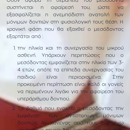
Όσον αφορά τη θεραπεία του μεσόδοντα
συστήνεται η αφαίρεσή του, ώστε να
εξασφαλίζεται η ανεμπόδιστη ανατολή των
μόνιμων δοντιών στη φυσιολογική τους θέση. Η
χρονική φάση που θα εξαχθεί ο μεσόδοντας
εξαρτάται από :
την ηλικία και τη συνεργασία του μικρού
ασθενή. Υπάρχουν περιπτώσεις που ο
μεσόδοντας εμφανίζεται στην ηλικία των 3-
4 ετών, οπότε τα επίπεδα συνεργασίας του
παιδιού είναι περιορισμένα. Στην
προκειμένη περίπτωση είναι καλό οι γονείς
να περιμένουν λιγάκι για την αφαίρεση του
υπεράριθμου δοντιού.
Το βαθμό που ενοχλεί ο μεσόδοντας την
εμφάνιση των αντίστοιχων μόνιμων
δοντιών. Αν κανένας από τους δύο άνω