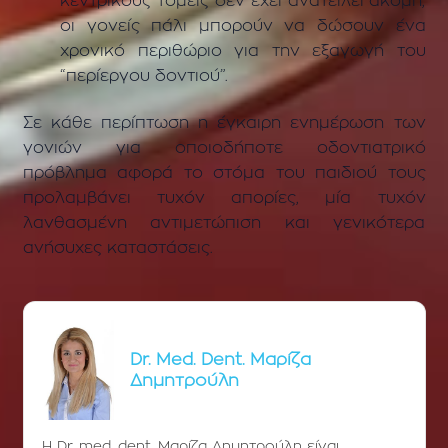
κεντρικούς τομείς δεν έχει ανατείλει ακόμη,
οι γονείς πάλι μπορούν να δώσουν ένα
χρονικό περιθώριο για την εξαγωγή του
“περίεργου δοντιού”.
Σε κάθε περίπτωση η έγκαιρη ενημέρωση των
γονιών για οποιοδήποτε οδοντιατρικό
πρόβλημα αφορά το στόμα του παιδιού τους
προλαμβάνει τυχόν απορίες, μία τυχόν
λανθασμένη αντιμετώπιση και γενικότερα
ανήσυχες καταστάσεις.
Dr. Med. Dent. Μαρίζα
Δημητρούλη
Η Dr. med. dent. Μαρίζα Δημητρούλη είναι