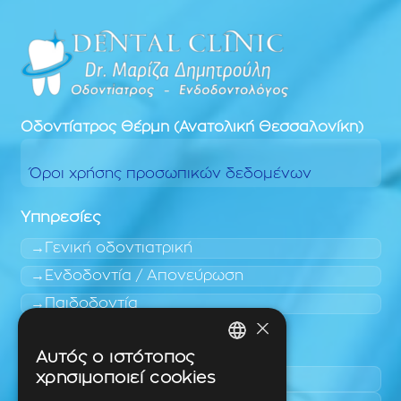
Οδοντίατρος
Θέρμη (Ανατολική Θεσσαλονίκη)
Όροι χρήσης προσωπικών δεδομένων
Υπηρεσίες
Γενική οδοντιατρική
Ενδοδοντία / Απονεύρωση
Παιδοδοντία
×
Περιοχές εύκολης πρόσβασης
Αυτός ο ιστότοπος
GREEK
χρησιμοποιεί cookies
Πυλαία
ENGLISH