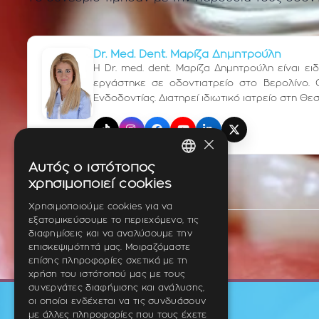
Dr. Med. Dent. Μαρίζα Δημητρούλη
Η Dr. med. dent. Μαρίζα Δημητρούλη είναι ε
εργάστηκε σε οδοντιατρείο στο Βερολίνο. 
Ενδοδοντίας. Διατηρεί ιδιωτικό ιατρείο στη Θε
TikTok
Instagram
Facebook
YouTube
LinkedIn
X (Twitter)
×
Αυτός ο ιστότοπος
GREEK
χρησιμοποιεί cookies
ENGLISH
Χρησιμοποιούμε cookies για να
εξατομικεύσουμε το περιεχόμενο, τις
GERMAN
διαφημίσεις και να αναλύσουμε την
επισκεψιμότητά μας. Μοιραζόμαστε
επίσης πληροφορίες σχετικά με τη
χρήση του ιστότοπού μας με τους
συνεργάτες διαφήμισης και ανάλυσης,
οι οποίοι ενδέχεται να τις συνδυάσουν
με άλλες πληροφορίες που τους έχετε