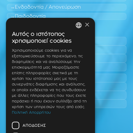
Ενδοδοντία / Απονεύρωση
Παιδοδοντία
×
Περιοχές εύκολης πρόσβασης
Αυτός ο ιστότοπος
GREEK
χρησιμοποιεί cookies
Πυλαία
ENGLISH
Τριάδι
Χρησιμοποιούμε cookies για να
εξατομικεύσουμε το περιεχόμενο, τις
Νέο Ρύσιο
GERMAN
διαφημίσεις και να αναλύσουμε την
Επανομή
επισκεψιμότητά μας. Μοιραζόμαστε
επίσης πληροφορίες σχετικά με τη
Περαία
χρήση του ιστότοπού μας με τους
συνεργάτες διαφήμισης και ανάλυσης,
Καλαμαριά
οι οποίοι ενδέχεται να τις συνδυάσουν
Πανόραμα
με άλλες πληροφορίες που τους έχετε
παράσχει ή που έχουν συλλέξει από τη
Χαριλάου
χρήση των υπηρεσιών τους από εσάς.
Πολιτική Απορρήτου
Ιατρείο
ΑΠΌΔΟΣΗΣ
Ταβάκη – Θ. Λίτσα 10 (γωνία),