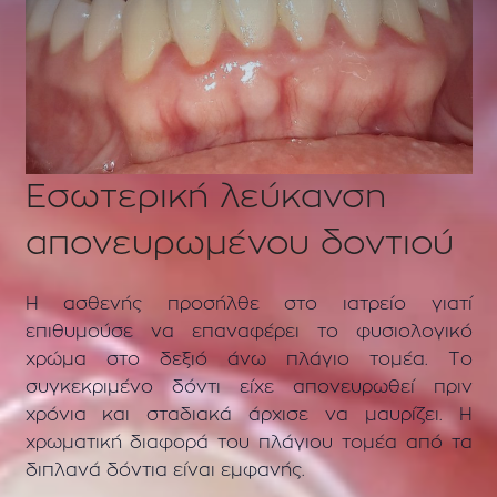
Εσωτερική λεύκανση
απονευρωμένου δοντιού
Η ασθενής προσήλθε στο ιατρείο γιατί
επιθυμούσε να επαναφέρει το φυσιολογικό
χρώμα στο δεξιό άνω πλάγιο τομέα. Το
συγκεκριμένο δόντι είχε απονευρωθεί πριν
χρόνια και σταδιακά άρχισε να μαυρίζει. Η
χρωματική διαφορά του πλάγιου τομέα από τα
διπλανά δόντια είναι εμφανής.